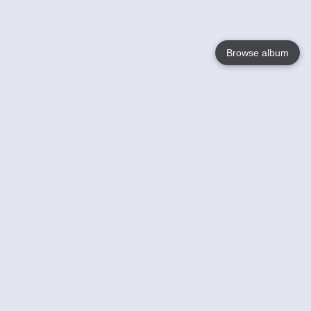
Browse album
Language
English
Nederlands
Français
Jouw
Help
Lees Meer