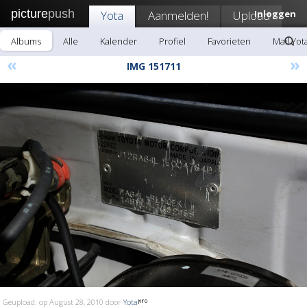
picture
push
Yota
Aanmelden!
Upload
Inloggen
Albums
Alle
Kalender
Profiel
Favorieten
Mail Yot
«
»
IMG 151711
Geupload: op August 28, 2010 door
Yota