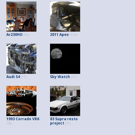
Ar230HO
2011 Apex
(50)
(124)
Audi S4
Sky Watch
(11)
(11)
1993 Corrado VR6
83 Supra resto
project
(18)
(37)