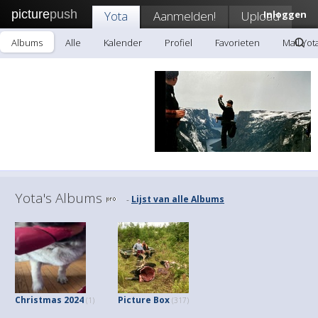
picture
push
Yota
Aanmelden!
Upload
Inloggen
Albums
Alle
Kalender
Profiel
Favorieten
Mail Yot
Yota's Albums
Lijst van alle Albums
-
Christmas 2024
Picture Box
(1)
(317)