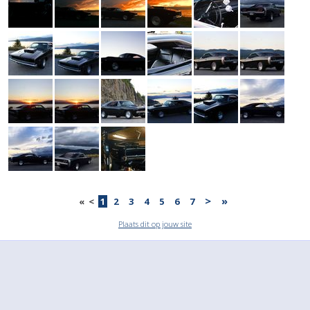
>
»
«
<
1
2
3
4
5
6
7
Plaats dit op jouw site