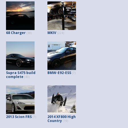
68 Charger
MKIV
(38)
(224)
Supra S475 build
BMW-E92-ESS
(7)
complete
(49)
2013 Scion FRS
2014 XF800 High
(7)
Country
(19)