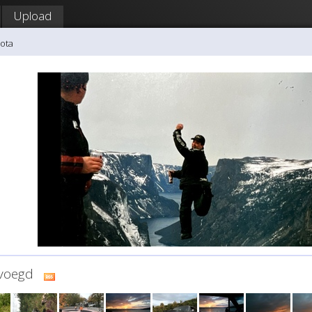
Upload
Yota
evoegd