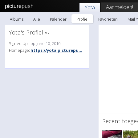
picture
push
Aanmelden!
Yota
Albums
Alle
Kalender
Profiel
Favorieten
Mail 
Yota's Profiel
Signed Up:
op June 10, 2010
Homepage:
https://yota.picturepu...
Recent toeg