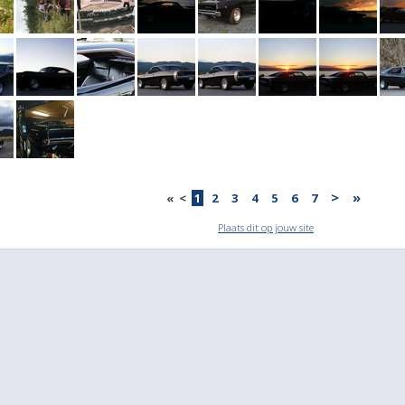
>
»
«
<
1
2
3
4
5
6
7
Plaats dit op jouw site