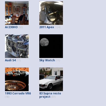
Ar230HO
2011 Apex
(50)
(124)
Audi S4
Sky Watch
(11)
(11)
1993 Corrado VR6
83 Supra resto
project
(18)
(37)