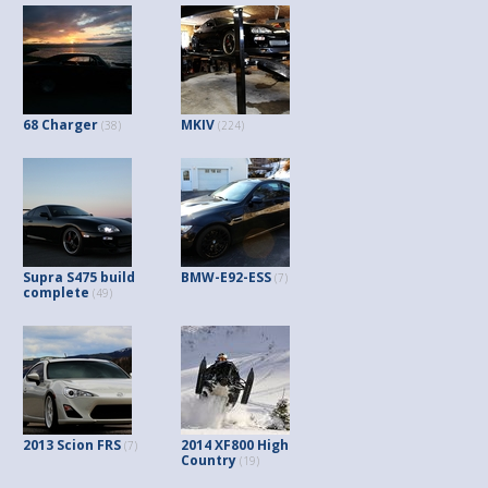
68 Charger
MKIV
(38)
(224)
Supra S475 build
BMW-E92-ESS
(7)
complete
(49)
2013 Scion FRS
2014 XF800 High
(7)
Country
(19)