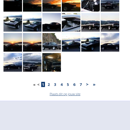
>
»
«
<
1
2
3
4
5
6
7
Plaats dit op jouw site