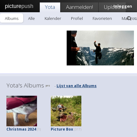
picture
push
Yota
Aanmelden!
Upload
Inloggen
Albums
Alle
Kalender
Profiel
Favorieten
Mail Yot
Yota's Albums
Lijst van alle Albums
-
Christmas 2024
Picture Box
(1)
(317)