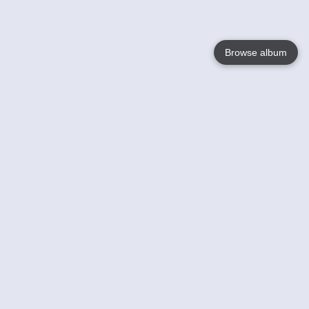
Browse album
Language
English
Nederlands
Français
Jouw
Help
Lees Meer