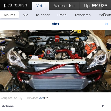
picture
push
Yota
Aanmelden!
Upload
Inloggen
Albums
Alle
Kalender
Profiel
Favorieten
Mail Yot
»
vin1
Geupload: op July 9, 2015 door
Yota
Actions