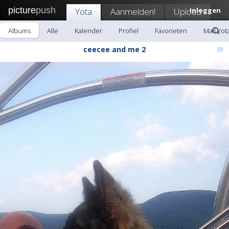
picture
push
Yota
Aanmelden!
Upload
Inloggen
Albums
Alle
Kalender
Profiel
Favorieten
Mail Yot
»
ceecee and me 2