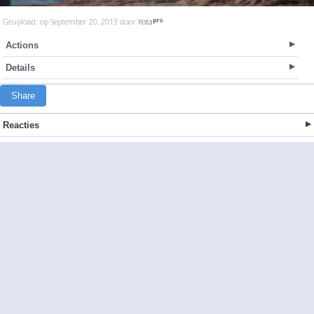
Geupload: op September 20, 2013 door
Yota
Actions
Details
Share
Reacties