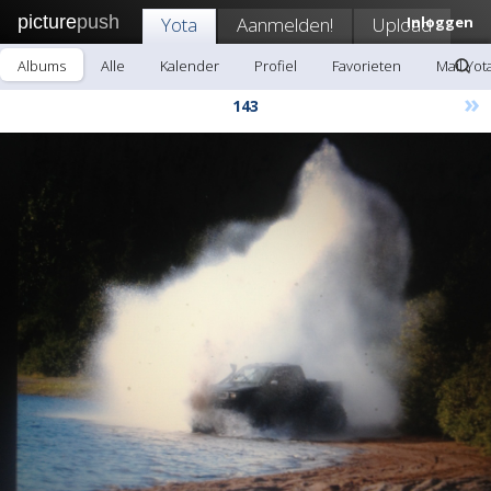
picture
push
Yota
Aanmelden!
Upload
Inloggen
Albums
Alle
Kalender
Profiel
Favorieten
Mail Yot
»
143