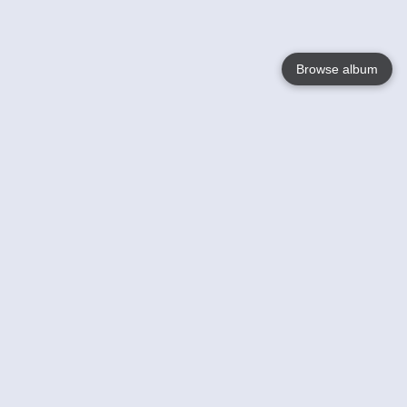
Browse album
Language
English
Nederlands
Français
Jouw
Help
Lees Meer