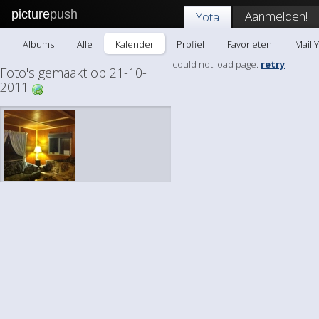
picture
push
Aanmelden!
Yota
Albums
Alle
Kalender
Profiel
Favorieten
Mail 
could not load page.
retry
Foto's gemaakt op 21-10-
2011