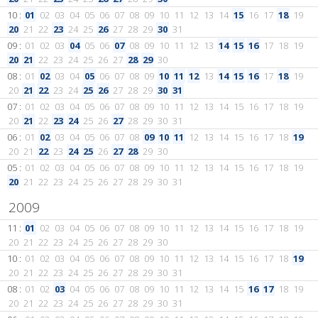
10 :
01
02
03
04
05
06
07
08
09
10
11
12
13
14
15
16
17
18
19
20
21
22
23
24
25
26
27
28
29
30
31
09 :
01
02
03
04
05
06
07
08
09
10
11
12
13
14
15
16
17
18
19
20
21
22
23
24
25
26
27
28
29
30
08 :
01
02
03
04
05
06
07
08
09
10
11
12
13
14
15
16
17
18
19
20
21
22
23
24
25
26
27
28
29
30
31
07 :
01
02
03
04
05
06
07
08
09
10
11
12
13
14
15
16
17
18
19
20
21
22
23
24
25
26
27
28
29
30
31
06 :
01
02
03
04
05
06
07
08
09
10
11
12
13
14
15
16
17
18
19
20
21
22
23
24
25
26
27
28
29
30
05 :
01
02
03
04
05
06
07
08
09
10
11
12
13
14
15
16
17
18
19
20
21
22
23
24
25
26
27
28
29
30
31
2009
11 :
01
02
03
04
05
06
07
08
09
10
11
12
13
14
15
16
17
18
19
20
21
22
23
24
25
26
27
28
29
30
10 :
01
02
03
04
05
06
07
08
09
10
11
12
13
14
15
16
17
18
19
20
21
22
23
24
25
26
27
28
29
30
31
08 :
01
02
03
04
05
06
07
08
09
10
11
12
13
14
15
16
17
18
19
20
21
22
23
24
25
26
27
28
29
30
31