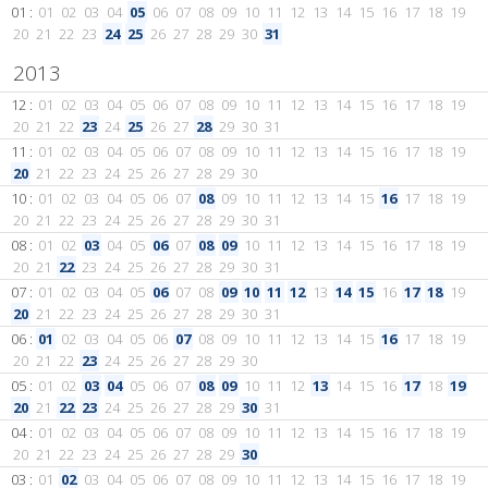
01 :
01
02
03
04
05
06
07
08
09
10
11
12
13
14
15
16
17
18
19
20
21
22
23
24
25
26
27
28
29
30
31
2013
12 :
01
02
03
04
05
06
07
08
09
10
11
12
13
14
15
16
17
18
19
20
21
22
23
24
25
26
27
28
29
30
31
11 :
01
02
03
04
05
06
07
08
09
10
11
12
13
14
15
16
17
18
19
20
21
22
23
24
25
26
27
28
29
30
10 :
01
02
03
04
05
06
07
08
09
10
11
12
13
14
15
16
17
18
19
20
21
22
23
24
25
26
27
28
29
30
31
08 :
01
02
03
04
05
06
07
08
09
10
11
12
13
14
15
16
17
18
19
20
21
22
23
24
25
26
27
28
29
30
31
07 :
01
02
03
04
05
06
07
08
09
10
11
12
13
14
15
16
17
18
19
20
21
22
23
24
25
26
27
28
29
30
31
06 :
01
02
03
04
05
06
07
08
09
10
11
12
13
14
15
16
17
18
19
20
21
22
23
24
25
26
27
28
29
30
05 :
01
02
03
04
05
06
07
08
09
10
11
12
13
14
15
16
17
18
19
20
21
22
23
24
25
26
27
28
29
30
31
04 :
01
02
03
04
05
06
07
08
09
10
11
12
13
14
15
16
17
18
19
20
21
22
23
24
25
26
27
28
29
30
03 :
01
02
03
04
05
06
07
08
09
10
11
12
13
14
15
16
17
18
19