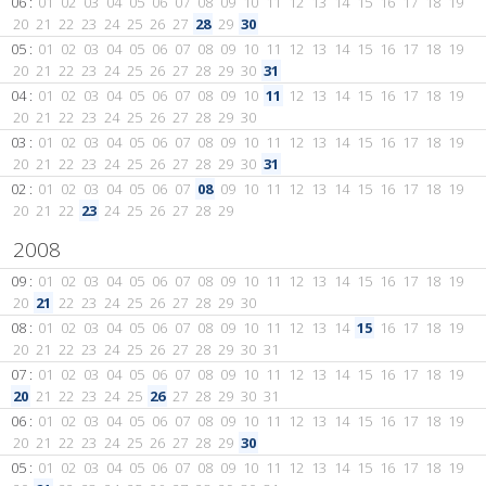
06 :
01
02
03
04
05
06
07
08
09
10
11
12
13
14
15
16
17
18
19
20
21
22
23
24
25
26
27
28
29
30
05 :
01
02
03
04
05
06
07
08
09
10
11
12
13
14
15
16
17
18
19
20
21
22
23
24
25
26
27
28
29
30
31
04 :
01
02
03
04
05
06
07
08
09
10
11
12
13
14
15
16
17
18
19
20
21
22
23
24
25
26
27
28
29
30
03 :
01
02
03
04
05
06
07
08
09
10
11
12
13
14
15
16
17
18
19
20
21
22
23
24
25
26
27
28
29
30
31
02 :
01
02
03
04
05
06
07
08
09
10
11
12
13
14
15
16
17
18
19
20
21
22
23
24
25
26
27
28
29
2008
09 :
01
02
03
04
05
06
07
08
09
10
11
12
13
14
15
16
17
18
19
20
21
22
23
24
25
26
27
28
29
30
08 :
01
02
03
04
05
06
07
08
09
10
11
12
13
14
15
16
17
18
19
20
21
22
23
24
25
26
27
28
29
30
31
07 :
01
02
03
04
05
06
07
08
09
10
11
12
13
14
15
16
17
18
19
20
21
22
23
24
25
26
27
28
29
30
31
06 :
01
02
03
04
05
06
07
08
09
10
11
12
13
14
15
16
17
18
19
20
21
22
23
24
25
26
27
28
29
30
05 :
01
02
03
04
05
06
07
08
09
10
11
12
13
14
15
16
17
18
19