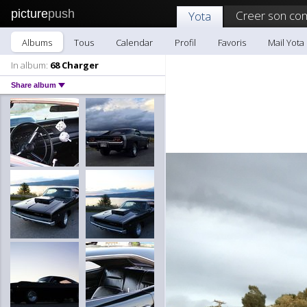
picture
push
Creer son co
Yota
Albums
Tous
Calendar
Profil
Favoris
Mail Yota
In album:
68 Charger
Share album