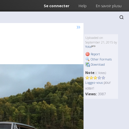
Se connecter
Help
En savoir plusu
»
Uploaded on
September 21, 2015 by
Yota
Report
Other Formats
Download
Note:
( Votes)
pour
Loggez-vous
voter!
Views:
3987