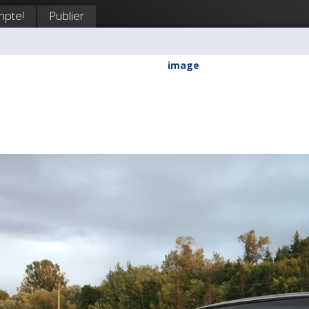
mpte!
Publier
image